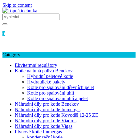
Skip to content
Login / Signup
My account
0
0
Kč
Žádné produkty v košíku.
Category
Ekvitermní regulátory
Kotle na tuhá paliva Benekov
Hybridní peletové kotle
Hydraulické pakety
Kotle pro spalování dřevních pelet
Kotle pro spalování uhlí
Kotle pro spalování uhlí a pelet
Náhradní díly pro kotle Benekov
Náhradní díly pro kotle Immergas
Náhradní díly pro kotle Kovoděl 12-25 ZE
Náhradní díly pro kotle Viadrus
Náhradní díly pro kotle Vigas
Plynové kotle Immergas
kondenzační kotle