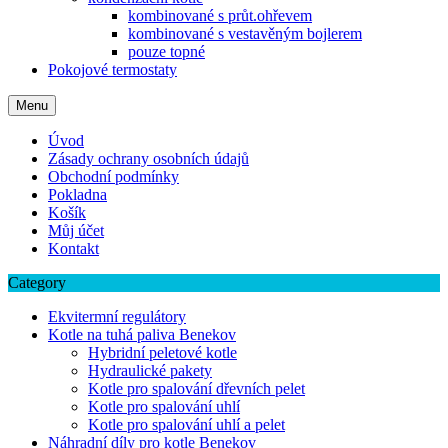
kombinované s průt.ohřevem
kombinované s vestavěným bojlerem
pouze topné
Pokojové termostaty
Menu
Úvod
Zásady ochrany osobních údajů
Obchodní podmínky
Pokladna
Košík
Můj účet
Kontakt
Category
Ekvitermní regulátory
Kotle na tuhá paliva Benekov
Hybridní peletové kotle
Hydraulické pakety
Kotle pro spalování dřevních pelet
Kotle pro spalování uhlí
Kotle pro spalování uhlí a pelet
Náhradní díly pro kotle Benekov