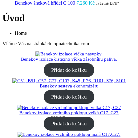
Benekov šneková hřídel C 100
7.260
Kč
„včetně DPH“
Úvod
Home
Vítáme Vás na stránkách topnatechnika.com.
Benekov izolace čisticího víčka zásobníku paliva.
98
Kč
„včetně DPH“
Přidat do košíku
Benekov sestava ekonomizéru
2.550
Kč
„včetně DPH“
Přidat do košíku
Benekov izolace vrchního poklopu velká C17, C27
330
Kč
„včetně DPH“
Přidat do košíku