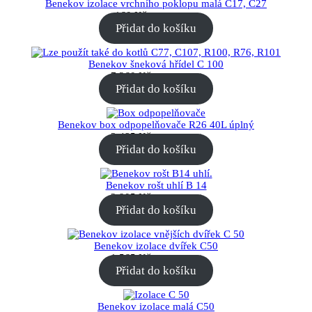
Benekov izolace vrchního poklopu malá C17, C27
160
Kč
„včetně DPH“
Přidat do košíku
Benekov šneková hřídel C 100
7.260
Kč
„včetně DPH“
Přidat do košíku
Benekov box odpopelňovače R26 40L úplný
3.485
Kč
„včetně DPH“
Přidat do košíku
Benekov rošt uhlí B 14
2.905
Kč
„včetně DPH“
Přidat do košíku
Benekov izolace dvířek C50
1.565
Kč
„včetně DPH“
Přidat do košíku
Benekov izolace malá C50