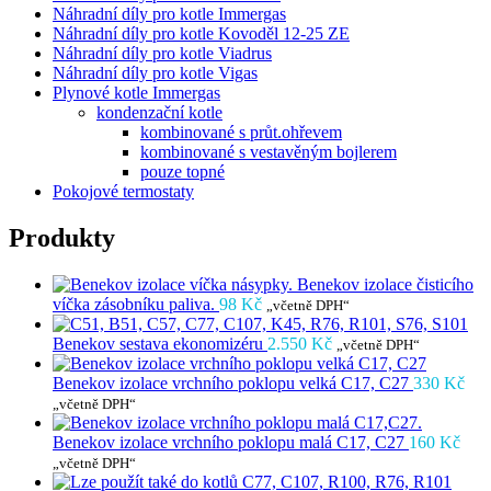
Náhradní díly pro kotle Immergas
Náhradní díly pro kotle Kovoděl 12-25 ZE
Náhradní díly pro kotle Viadrus
Náhradní díly pro kotle Vigas
Plynové kotle Immergas
kondenzační kotle
kombinované s průt.ohřevem
kombinované s vestavěným bojlerem
pouze topné
Pokojové termostaty
Produkty
Benekov izolace čisticího
víčka zásobníku paliva.
98
Kč
„včetně DPH“
Benekov sestava ekonomizéru
2.550
Kč
„včetně DPH“
Benekov izolace vrchního poklopu velká C17, C27
330
Kč
„včetně DPH“
Benekov izolace vrchního poklopu malá C17, C27
160
Kč
„včetně DPH“