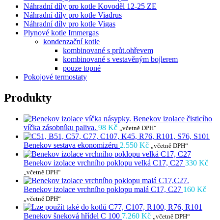
Náhradní díly pro kotle Kovoděl 12-25 ZE
Náhradní díly pro kotle Viadrus
Náhradní díly pro kotle Vigas
Plynové kotle Immergas
kondenzační kotle
kombinované s průt.ohřevem
kombinované s vestavěným bojlerem
pouze topné
Pokojové termostaty
Produkty
Benekov izolace čisticího
víčka zásobníku paliva.
98
Kč
„včetně DPH“
Benekov sestava ekonomizéru
2.550
Kč
„včetně DPH“
Benekov izolace vrchního poklopu velká C17, C27
330
Kč
„včetně DPH“
Benekov izolace vrchního poklopu malá C17, C27
160
Kč
„včetně DPH“
Benekov šneková hřídel C 100
7.260
Kč
„včetně DPH“