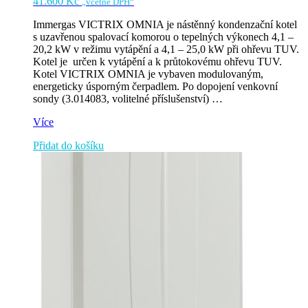
41.600
Kč
„včetně DPH“
Immergas VICTRIX OMNIA je nástěnný kondenzační kotel
s uzavřenou spalovací komorou o tepelných výkonech 4,1 –
20,2 kW v režimu vytápění a 4,1 – 25,0 kW při ohřevu TUV.
Kotel je určen k vytápění a k průtokovému ohřevu TUV.
Kotel VICTRIX OMNIA je vybaven modulovaným,
energeticky úsporným čerpadlem. Po dopojení venkovní
sondy (3.014083, volitelné příslušenství) …
VICTRIX
Více
OMNIA
Přidat do košíku