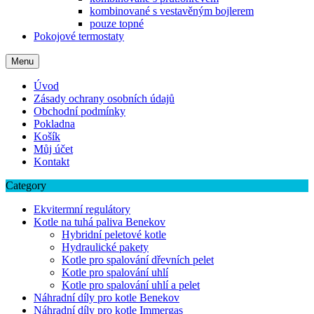
kombinované s vestavěným bojlerem
pouze topné
Pokojové termostaty
Menu
Úvod
Zásady ochrany osobních údajů
Obchodní podmínky
Pokladna
Košík
Můj účet
Kontakt
Category
Ekvitermní regulátory
Kotle na tuhá paliva Benekov
Hybridní peletové kotle
Hydraulické pakety
Kotle pro spalování dřevních pelet
Kotle pro spalování uhlí
Kotle pro spalování uhlí a pelet
Náhradní díly pro kotle Benekov
Náhradní díly pro kotle Immergas