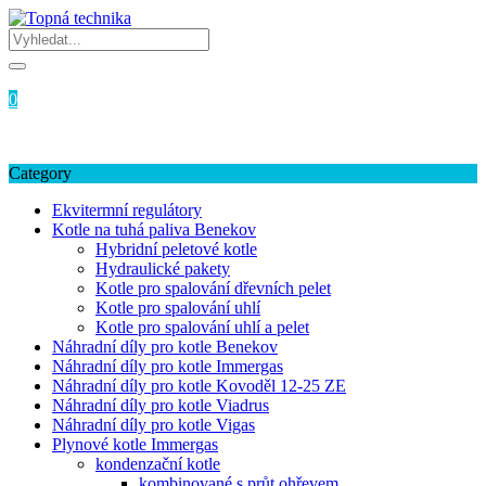
Skip
to
content
Login / Signup
My account
0
0
Kč
Žádné produkty v košíku.
Category
Ekvitermní regulátory
Kotle na tuhá paliva Benekov
Hybridní peletové kotle
Hydraulické pakety
Kotle pro spalování dřevních pelet
Kotle pro spalování uhlí
Kotle pro spalování uhlí a pelet
Náhradní díly pro kotle Benekov
Náhradní díly pro kotle Immergas
Náhradní díly pro kotle Kovoděl 12-25 ZE
Náhradní díly pro kotle Viadrus
Náhradní díly pro kotle Vigas
Plynové kotle Immergas
kondenzační kotle
kombinované s průt.ohřevem