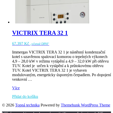
VICTRIX TERA 32 1
67.397
Kč
„včetně DPH“
Immergas VICTRIX TERA 32 1 je nástěnný kondenzační
kotel s uzavřenou spalovací komorou o tepelných výkonech
4,9 – 28,0 kW v režimu vytápění a 4,9 – 32,0 kW při ohřevu
TUV. Kotel je určen k vytápění a k průtokovému ohřevu
TUV. Kotel VICTRIX TERA 32 1 je vybaven
modulovaným, energeticky úsporným čerpadlem. Po dopojení
venkovní …
VICTRIX
Více
TERA
Přidat do košíku
32
1
© 2026
Topná technika
Powered by
Themehunk WordPress Theme