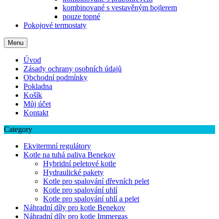
kombinované s vestavěným bojlerem
pouze topné
Pokojové termostaty
Menu
Úvod
Zásady ochrany osobních údajů
Obchodní podmínky
Pokladna
Košík
Můj účet
Kontakt
Category
Ekvitermní regulátory
Kotle na tuhá paliva Benekov
Hybridní peletové kotle
Hydraulické pakety
Kotle pro spalování dřevních pelet
Kotle pro spalování uhlí
Kotle pro spalování uhlí a pelet
Náhradní díly pro kotle Benekov
Náhradní díly pro kotle Immergas