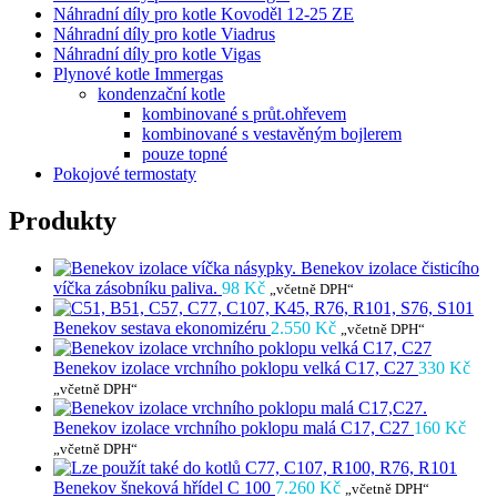
Náhradní díly pro kotle Kovoděl 12-25 ZE
Náhradní díly pro kotle Viadrus
Náhradní díly pro kotle Vigas
Plynové kotle Immergas
kondenzační kotle
kombinované s průt.ohřevem
kombinované s vestavěným bojlerem
pouze topné
Pokojové termostaty
Produkty
Benekov izolace čisticího
víčka zásobníku paliva.
98
Kč
„včetně DPH“
Benekov sestava ekonomizéru
2.550
Kč
„včetně DPH“
Benekov izolace vrchního poklopu velká C17, C27
330
Kč
„včetně DPH“
Benekov izolace vrchního poklopu malá C17, C27
160
Kč
„včetně DPH“
Benekov šneková hřídel C 100
7.260
Kč
„včetně DPH“