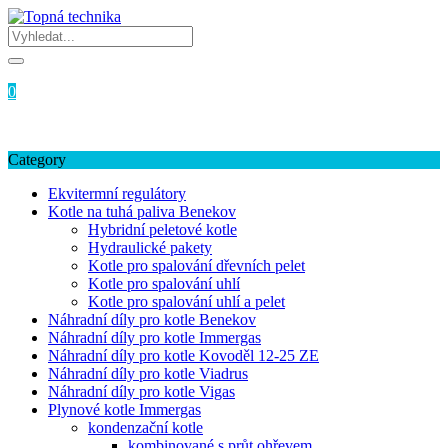
Skip
to
content
Login / Signup
My account
0
0
Kč
Žádné produkty v košíku.
Category
Ekvitermní regulátory
Kotle na tuhá paliva Benekov
Hybridní peletové kotle
Hydraulické pakety
Kotle pro spalování dřevních pelet
Kotle pro spalování uhlí
Kotle pro spalování uhlí a pelet
Náhradní díly pro kotle Benekov
Náhradní díly pro kotle Immergas
Náhradní díly pro kotle Kovoděl 12-25 ZE
Náhradní díly pro kotle Viadrus
Náhradní díly pro kotle Vigas
Plynové kotle Immergas
kondenzační kotle
kombinované s průt.ohřevem